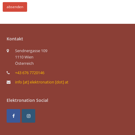
Kontakt
Sendnergasse 109
1110 Wien
Österreich
+43 676 7720146
info [at] elektronation [dot] at
Elektronation Social
F
I
a
n