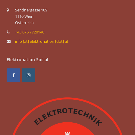
Sendnergasse 109
1110 Wien
Österreich
+43 676 7720146
info [at] elektronation [dot] at
Elektronation Social
F
I
a
n
c
s
e
t
b
a