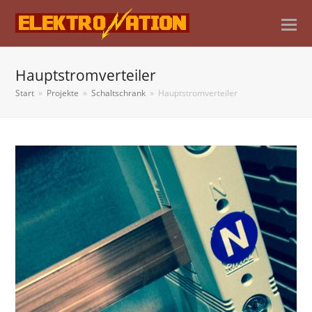
Hauptstromverteiler
Start
»
Projekte
»
Schaltschrank
»
Hauptstromverteiler