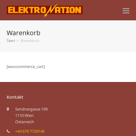
Warenkorb
Start
»
Warenkorb
[woocommerce_cart]
Kontakt
Sendnergasse 109
1110 Wien
Österreich
+43 676 7720146