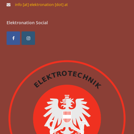
info [at] elektronation [dot] at
Elektronation Social
F
I
a
n
c
s
e
t
b
a
o
g
o
r
k
a