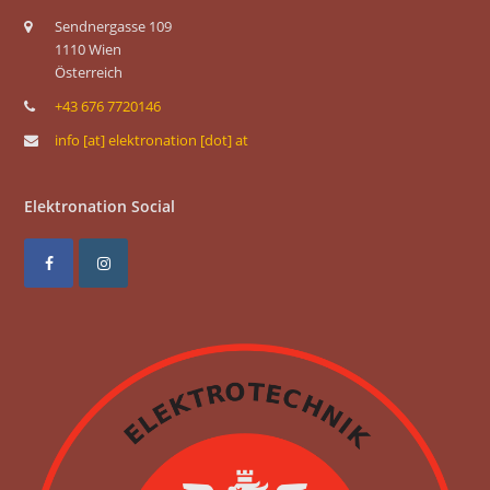
Sendnergasse 109
1110 Wien
Österreich
+43 676 7720146
info [at] elektronation [dot] at
Elektronation Social
F
I
a
n
c
s
e
t
b
a