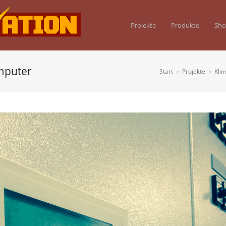
Projekte
Produkte
Sh
mputer
Start
»
Projekte
»
Kli