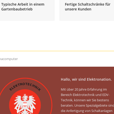
Typische Arbeit in einem
Fertige Schaltschränke für
Gartenbaubetrieb
unsere Kunden
imacomputer
Hallo, wir sind Elektronation.
Mit über 20 Jahre Erfahrung im
Bereich Elektrotechnik und EDV-
Technik, können wir Sie bestens
beraten. Unsere Spezialgebiete sin
die Anfertigung von Schaltanlagen