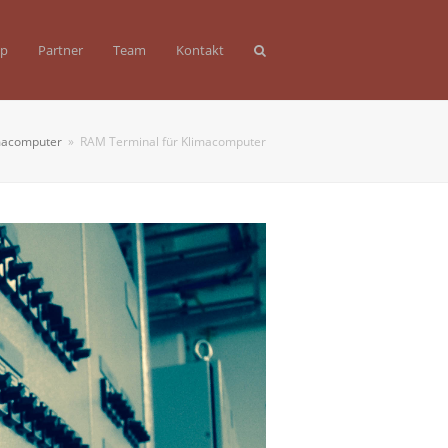
op
Partner
Team
Kontakt
macomputer
»
RAM Terminal für Klimacomputer