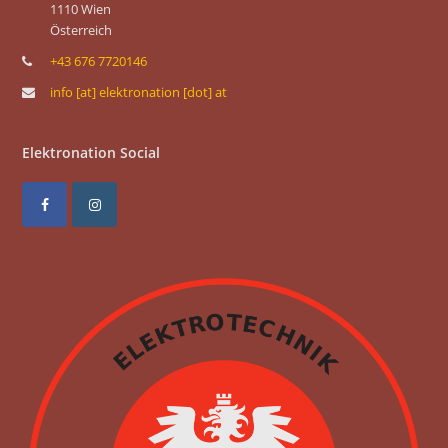
1110 Wien
Österreich
+43 676 7720146
info [at] elektronation [dot] at
Elektronation Social
F
I
a
n
c
s
e
t
b
a
o
g