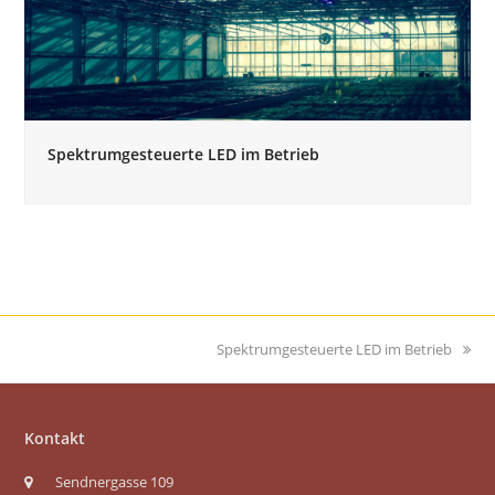
Spektrumgesteuerte LED im Betrieb
Nächster
Spektrumgesteuerte LED im Betrieb
Beitrag:
Kontakt
Sendnergasse 109