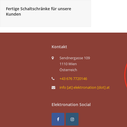
Fertige Schaltschränke für unsere
Kunden
Kontakt
Sendnergasse 109
1110 Wien
Österreich
+43 676 7720146
info [at] elektronation [dot] at
Elektronation Social
F
I