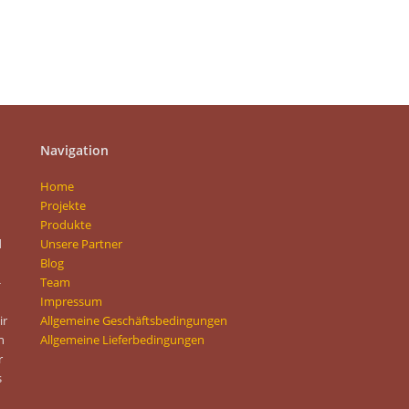
Navigation
Home
Projekte
Produkte
d
Unsere Partner
Blog
-
Team
Impressum
ir
Allgemeine Geschäftsbedingungen
n
Allgemeine Lieferbedingungen
r
s