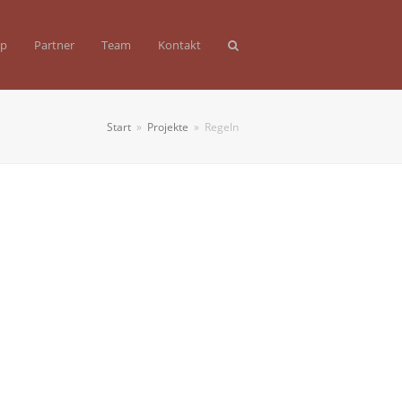
op
Partner
Team
Kontakt
Start
»
Projekte
»
Regeln