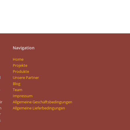
Navigation
Home
Projekte
Produkte
d
Unsere Partner
Blog
-
Team
Impressum
ir
Allgemeine Geschäftsbedingungen
n
Allgemeine Lieferbedingungen
r
s