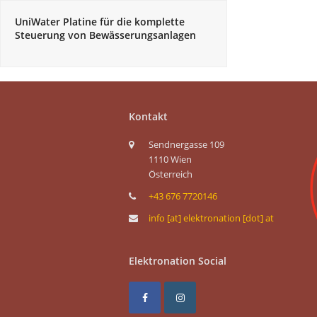
UniWater Platine für die komplette
Steuerung von Bewässerungsanlagen
Kontakt
Sendnergasse 109
1110 Wien
Österreich
+43 676 7720146
info [at] elektronation [dot] at
Elektronation Social
F
I