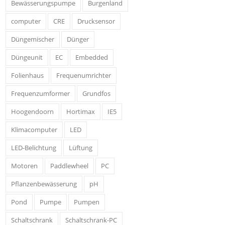
Bewässerungspumpe
Burgenland
computer
CRE
Drucksensor
Düngemischer
Dünger
Düngeunit
EC
Embedded
Folienhaus
Frequenumrichter
Frequenzumformer
Grundfos
Hoogendoorn
Hortimax
IE5
Klimacomputer
LED
LED-Belichtung
Lüftung
Motoren
Paddlewheel
PC
Pflanzenbewässerung
pH
Pond
Pumpe
Pumpen
Schaltschrank
Schaltschrank-PC