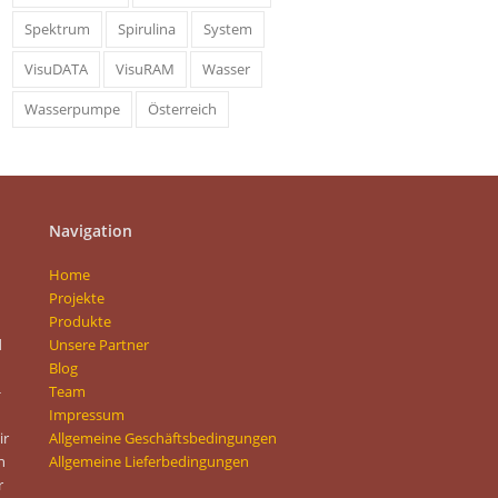
Spektrum
Spirulina
System
VisuDATA
VisuRAM
Wasser
Wasserpumpe
Österreich
Navigation
Home
Projekte
Produkte
d
Unsere Partner
Blog
-
Team
Impressum
ir
Allgemeine Geschäftsbedingungen
n
Allgemeine Lieferbedingungen
r