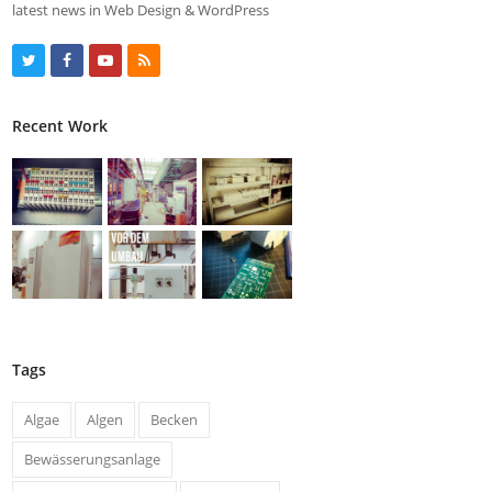
latest news in Web Design & WordPress
T
F
Y
R
w
a
o
S
Recent Work
i
c
u
S
t
e
t
t
b
u
e
o
b
r
o
e
k
Tags
Algae
Algen
Becken
Bewässerungsanlage