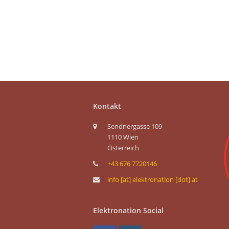
Kontakt
Sendnergasse 109
1110 Wien
Österreich
+43 676 7720146
info [at] elektronation [dot] at
Elektronation Social