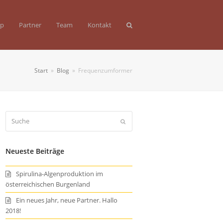
op
Partner
Team
Kontakt
Start
»
Blog
»
Frequenzumformer
Suche
Senden
Neueste Beiträge
Spirulina-Algenproduktion im
österreichischen Burgenland
Ein neues Jahr, neue Partner. Hallo
2018!