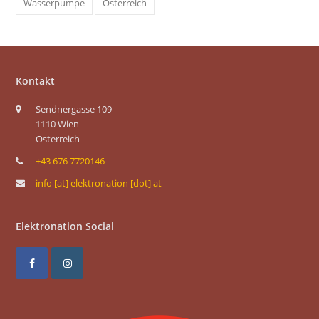
Wasserpumpe
Österreich
Kontakt
Sendnergasse 109
1110 Wien
Österreich
+43 676 7720146
info [at] elektronation [dot] at
Elektronation Social
F
I
a
n