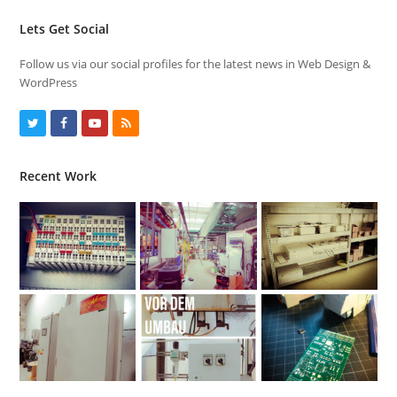
Lets Get Social
Follow us via our social profiles for the latest news in Web Design &
WordPress
T
F
Y
R
w
a
o
S
Recent Work
i
c
u
S
t
e
t
t
b
u
e
o
b
r
o
e
k