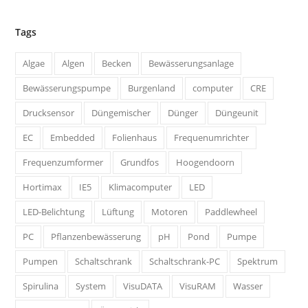
Tags
Algae
Algen
Becken
Bewässerungsanlage
Bewässerungspumpe
Burgenland
computer
CRE
Drucksensor
Düngemischer
Dünger
Düngeunit
EC
Embedded
Folienhaus
Frequenumrichter
Frequenzumformer
Grundfos
Hoogendoorn
Hortimax
IE5
Klimacomputer
LED
LED-Belichtung
Lüftung
Motoren
Paddlewheel
PC
Pflanzenbewässerung
pH
Pond
Pumpe
Pumpen
Schaltschrank
Schaltschrank-PC
Spektrum
Spirulina
System
VisuDATA
VisuRAM
Wasser