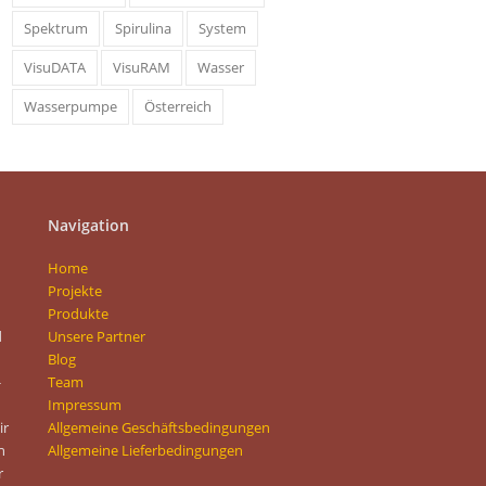
Spektrum
Spirulina
System
VisuDATA
VisuRAM
Wasser
Wasserpumpe
Österreich
Navigation
Home
Projekte
Produkte
d
Unsere Partner
Blog
-
Team
Impressum
ir
Allgemeine Geschäftsbedingungen
n
Allgemeine Lieferbedingungen
r