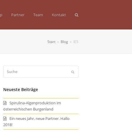
op
Partner
Team
Kontakt
Start
»
Blog
»
IE5
Suche
Senden
Neueste Beiträge
Spirulina-Algenproduktion im
österreichischen Burgenland
Ein neues Jahr, neue Partner. Hallo
2018!