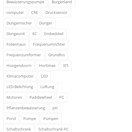
Bewässerungspumpe
Burgenland
computer
CRE
Drucksensor
Düngemischer
Dünger
Düngeunit
EC
Embedded
Folienhaus
Frequenumrichter
Frequenzumformer
Grundfos
Hoogendoorn
Hortimax
IE5
Klimacomputer
LED
LED-Belichtung
Lüftung
Motoren
Paddlewheel
PC
Pflanzenbewässerung
pH
Pond
Pumpe
Pumpen
Schaltschrank
Schaltschrank-PC