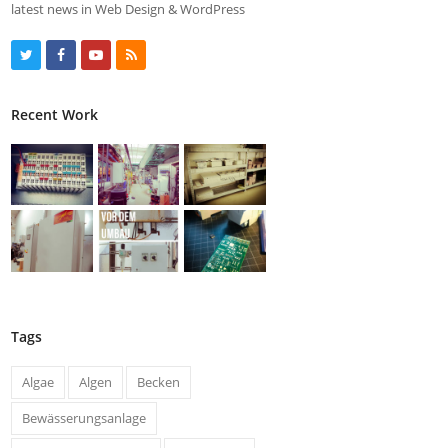
latest news in Web Design & WordPress
T
F
Y
R
w
a
o
S
Recent Work
i
c
u
S
t
e
t
t
b
u
e
o
b
r
o
e
k
Tags
Algae
Algen
Becken
Bewässerungsanlage