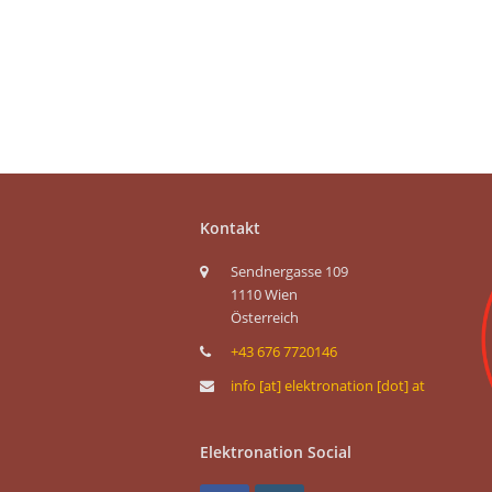
Kontakt
Sendnergasse 109
1110 Wien
Österreich
+43 676 7720146
info [at] elektronation [dot] at
Elektronation Social